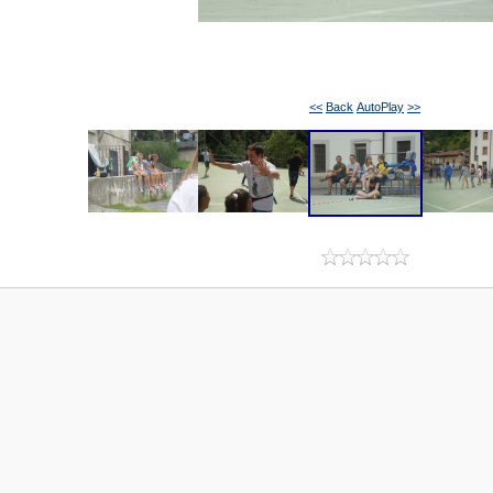
<<
Back
AutoPlay
>>