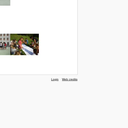
Login
Web credits