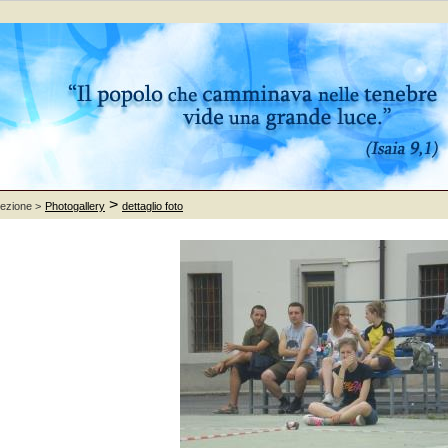
>
sezione >
Photogallery
dettaglio foto