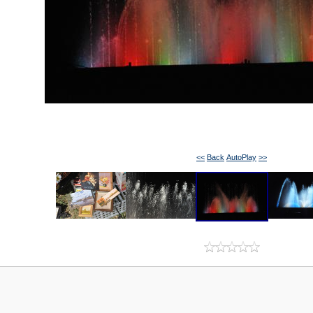
<<
Back
AutoPlay
>>