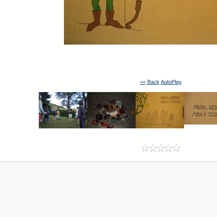
<<
Back
AutoPlay