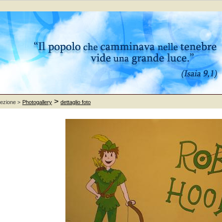
>
sezione >
Photogallery
dettaglio foto