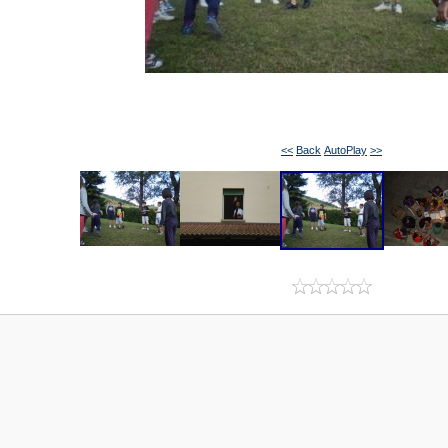
<<
Back
AutoPlay
>>