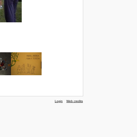
Login
Web credits